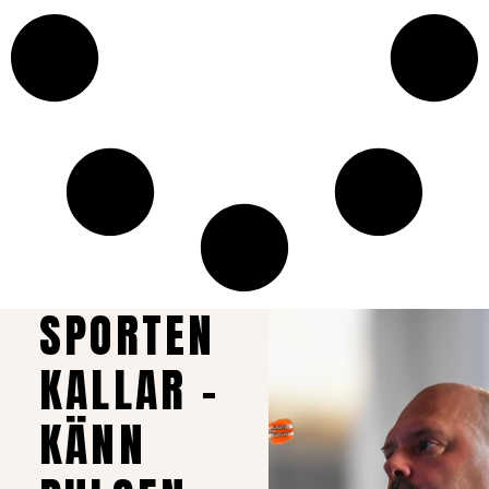
SPORTEN
KALLAR –
KÄNN